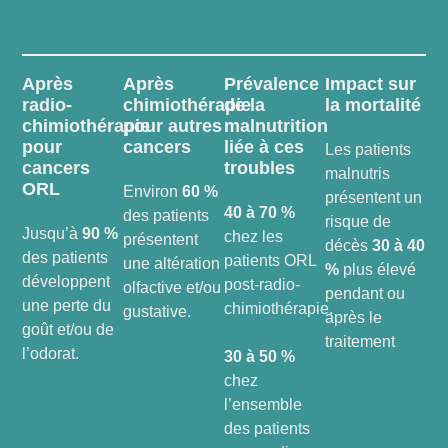
Après
Après
Prévalence
Impact sur
radio-
chimiothérapie
de la
la mortalité
chimiothérapie
pour autres
malnutrition
pour
cancers
liée à ces
Les patients
cancers
troubles
malnutris
ORL
Environ
60 %
présentent un
40 à 70 %
des patients
risque de
Jusqu’à
90 %
chez les
présentent
décès
30 à 40
des patients
patients ORL
une altération
%
plus élevé
développent
post-radio-
olfactive et/ou
pendant ou
une perte du
chimiothérapie.
gustative.
après le
goût et/ou de
traitement
l’odorat.
30 à 50 %
chez
l’ensemble
des patients