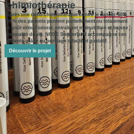
chimiothérapie
Après une radio-chimiothérapie contre le cancer, 60 à
90 % des patients perdent partiellement ou totalement
le goût et/ou l’odorat, entraînant malnutrition et baisse
de qualité de vie. NOSE Switzerland accompagne ces
patients grâce au profilage olfactif et gustatif.
Découvrir le projet